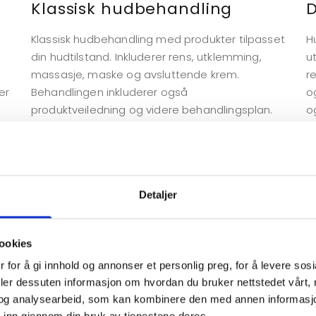
Klassisk hudbehandling
Klassisk hudbehandling med produkter tilpasset
H
din hudtilstand. Inkluderer rens, utklemming,
u
massasje, maske og avsluttende krem.
r
er
Behandlingen inkluderer også
o
produktveiledning og videre behandlingsplan.
o
b
Varighet
: 1 time.
Pris
: 1295,-
V
P
Detaljer
Led-lysterapi
S
ookies
l
Led-lysterapi er et medisinsk lys som jobber for
D
 for å gi innhold og annonser et personlig preg, for å levere sos
n
å dempe irritasjon og øke kollagenproduksjon i
f
deler dessuten informasjon om hvordan du bruker nettstedet vårt,
huden. I denne behandlingen inkluderer vi rens,
p
og analysearbeid, som kan kombinere den med annen informasjon d
avsluttende krem og serum tilpasset deg.
d