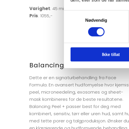
dem, eller som de har samlet
Varighet
: 45 min.
Samtykkevalg
Pris
: 1055,-
Nødvendig
Ikke tillat
Balancing Peel+
Dette er en signaturbehandling fra Face
Formula. En avansert hudfornyelse hvor kjemis
peel, microneedeling, exosomes og sheet-
mask kombineres for de beste resultatene.
Balancing Peel + passer best for deg med
kombinert, sensitiv, tørr eller uren hud, samt h
med tette porer og talgproduksjon. Ønsker d
en klargjørende og hudfornyende behandling,