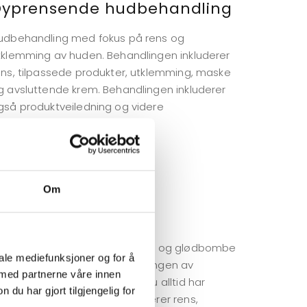
Dyprensende hudbehandling
udbehandling med fokus på rens og
tklemming av huden. Behandlingen inkluderer
ens, tilpassede produkter, utklemming, maske
g avsluttende krem. Behandlingen inkluderer
gså produktveiledning og videre
ehandlingsplan.
arighet
: 1 time.
ris
: 1395,-
Om
ignature Glow
enne behandlingen er en fukt- og glødbombe
iale mediefunksjoner og for å
or huden din, og sammensetningen av
 med partnerne våre innen
rodukter gir den deg gløden du alltid har
u har gjort tilgjengelig for
rømt om. Behandlingen inkluderer rens,