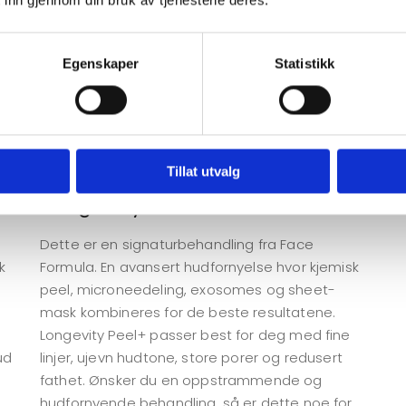
 inn gjennom din bruk av tjenestene deres.
Maske er ikke inkludert i prisen. Behandlingen
p
virker også antibakterielt, og passer derfor
p
perfekt for alle hudtyper.
a
Egenskaper
Statistikk
n
Varighet
: 45 min.
Pris:
895,-
V
P
Tillat utvalg
Longevity Peel+
Dette er en signaturbehandling fra Face
k
Formula. En avansert hudfornyelse hvor kjemisk
peel, microneedeling, exosomes og sheet-
mask kombineres for de beste resultatene.
Longevity Peel+ passer best for deg med fine
ud
linjer, ujevn hudtone, store porer og redusert
u
fathet. Ønsker du en oppstrammende og
hudfornyende behandling, så er dette noe for