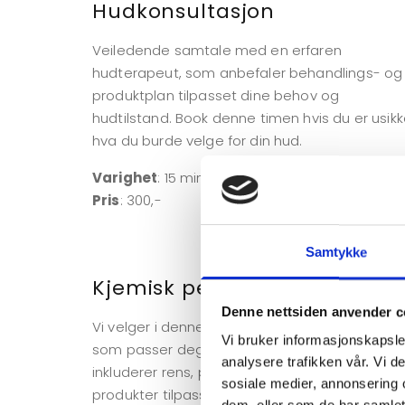
Hudkonsultasjon
Veiledende samtale med en erfaren
hudterapeut, som anbefaler behandlings- og
produktplan tilpasset dine behov og
hudtilstand. Book denne timen hvis du er usikk
hva du burde velge for din hud.
Varighet
: 15 min.
Pris
: 300,-
Samtykke
Kjemisk peel
Denne nettsiden anvender c
Vi velger i denne behandlingen en kjemisk pee
Vi bruker informasjonskapsler
som passer deg og dine behov. Behandlinge
analysere trafikken vår. Vi 
inkluderer rens, peeling og avsluttende
sosiale medier, annonsering 
produkter tilpasset din hud.