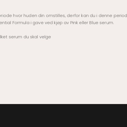
n periode hvor huden din omstilles, derfor kan du i denne per
tial Formula i gave ved kjøp av Pink eller Blue serum.
lket serum du skal velge