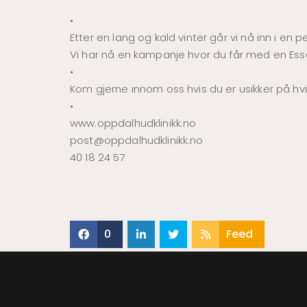
•
Etter en lang og kald vinter går vi nå inn i e
Vi har nå en kampanje hvor du får med en Essen
•
Kom gjerne innom oss hvis du er usikker på hvi
•
www.oppdalhudklinikk.no
post@oppdalhudklinikk.no
40 18 24 57
0
Feed