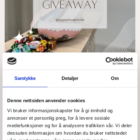
20/03/2024
Samtykke
Detaljer
Om
Giveaway☀️
Denne nettsiden anvender cookies
Nå er påsken straks her☀️
Vi bruker informasjonskapsler for å gi innhold og
Oppdal Hudklinikk er i det gavmilde hjørnet og kjører
annonser et personlig preg, for å levere sosiale
derfor en påske-giveaway
mediefunksjoner og for å analysere trafikken vår. Vi deler
I egget finner du to bestevenner, som er perfekt for
dessuten informasjon om hvordan du bruker nettstedet
skituren, solveggen eller på afterski!