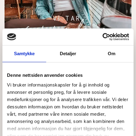
Samtykke
Detaljer
Om
31/07/2024
Denne nettsiden anvender cookies
Da er det ferietid for oss
Vi bruker informasjonskapsler for å gi innhold og
annonser et personlig preg, for å levere sosiale
☀️
mediefunksjoner og for å analysere trafikken vår. Vi deler
dessuten informasjon om hvordan du bruker nettstedet
Vi stenger klinikken i august, og er tilbake i september
vårt, med partnerne våre innen sosiale medier,
•
annonsering og analysearbeid, som kan kombinere den
Send oss gjerne henvendelser hvis dere har spørsmål
med annen informasjon du har gjort tilgjengelig for dem,
eller ønsker time.
eller som de har samlet inn gjennom din bruk av